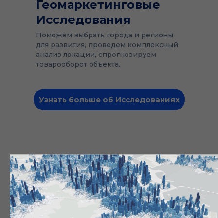
Геомаркетинговые
Исследования
Поможем выбрать города и регионы
для развития, проведем комплексный
анализ локации, спрогнозируем
товарооборот объекта.
Узнать больше об Исследованиях